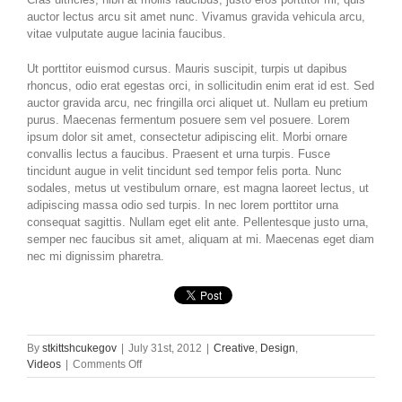
auctor lectus arcu sit amet nunc. Vivamus gravida vehicula arcu,
vitae vulputate augue lacinia faucibus.
Ut porttitor euismod cursus. Mauris suscipit, turpis ut dapibus
rhoncus, odio erat egestas orci, in sollicitudin enim erat id est. Sed
auctor gravida arcu, nec fringilla orci aliquet ut. Nullam eu pretium
purus. Maecenas fermentum posuere sem vel posuere. Lorem
ipsum dolor sit amet, consectetur adipiscing elit. Morbi ornare
convallis lectus a faucibus. Praesent et urna turpis. Fusce
tincidunt augue in velit tincidunt sed tempor felis porta. Nunc
sodales, metus ut vestibulum ornare, est magna laoreet lectus, ut
adipiscing massa odio sed turpis. In nec lorem porttitor urna
consequat sagittis. Nullam eget elit ante. Pellentesque justo urna,
semper nec faucibus sit amet, aliquam at mi. Maecenas eget diam
nec mi dignissim pharetra.
By
stkittshcukegov
|
July 31st, 2012
|
Creative
,
Design
,
on
Videos
|
Comments Off
Class
Aptent