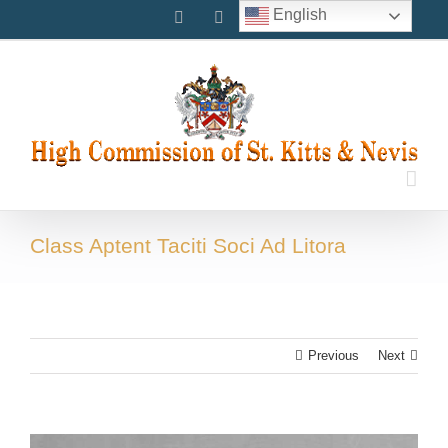
Skip
English
Facebook
Instagram
Twitter
to
content
Class Aptent Taciti Soci Ad Litora
Previous
Next
View