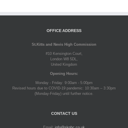
OFFICE ADDRESS
St.Kitts and Nevis High Commission
#10 Kensington Court,
London W8 5DL,
United Kingdom
Opening Hours:
Monday - Friday: 9:00am - 5:00pm
Revised hours due to COVID-19 pandemic: 10:30am – 3:30pm
(Monday-Friday) until further notice.
CONTACT US
Email:
info@sknhc.co.uk