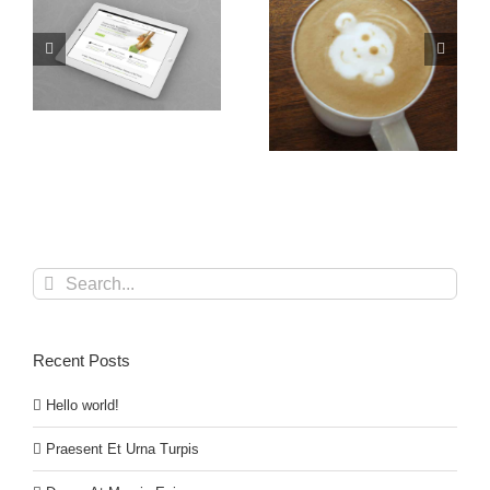
Donec At Mauris
Nullam Vitae Nibh Un
Enims
Odiosters
Search
for:
Recent Posts
Hello world!
Praesent Et Urna Turpis