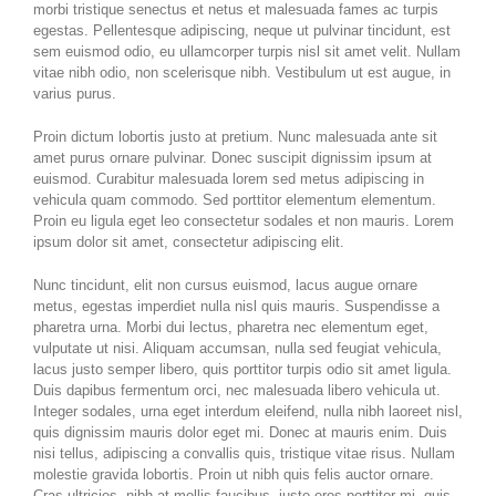
morbi tristique senectus et netus et malesuada fames ac turpis
egestas. Pellentesque adipiscing, neque ut pulvinar tincidunt, est
sem euismod odio, eu ullamcorper turpis nisl sit amet velit. Nullam
vitae nibh odio, non scelerisque nibh. Vestibulum ut est augue, in
varius purus.
Proin dictum lobortis justo at pretium. Nunc malesuada ante sit
amet purus ornare pulvinar. Donec suscipit dignissim ipsum at
euismod. Curabitur malesuada lorem sed metus adipiscing in
vehicula quam commodo. Sed porttitor elementum elementum.
Proin eu ligula eget leo consectetur sodales et non mauris. Lorem
ipsum dolor sit amet, consectetur adipiscing elit.
Nunc tincidunt, elit non cursus euismod, lacus augue ornare
metus, egestas imperdiet nulla nisl quis mauris. Suspendisse a
pharetra urna. Morbi dui lectus, pharetra nec elementum eget,
vulputate ut nisi. Aliquam accumsan, nulla sed feugiat vehicula,
lacus justo semper libero, quis porttitor turpis odio sit amet ligula.
Duis dapibus fermentum orci, nec malesuada libero vehicula ut.
Integer sodales, urna eget interdum eleifend, nulla nibh laoreet nisl,
quis dignissim mauris dolor eget mi. Donec at mauris enim. Duis
nisi tellus, adipiscing a convallis quis, tristique vitae risus. Nullam
molestie gravida lobortis. Proin ut nibh quis felis auctor ornare.
Cras ultricies, nibh at mollis faucibus, justo eros porttitor mi, quis