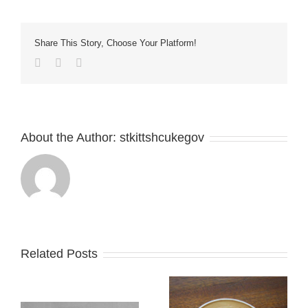
Taciti
Soci
Ad
Share This Story, Choose Your Platform!
Litora
Facebook
Twitter
Email
About the Author:
stkittshcukegov
Related Posts